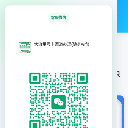
号易号卡平台
客服微信
首页
行业资讯
号卡产品
专题合集
首
号卡产
G2电信御空卡39元205G+300分钟【只发广
›
›
页
品
西】
G2电信御空卡39元205G+300分钟【只
发广西】