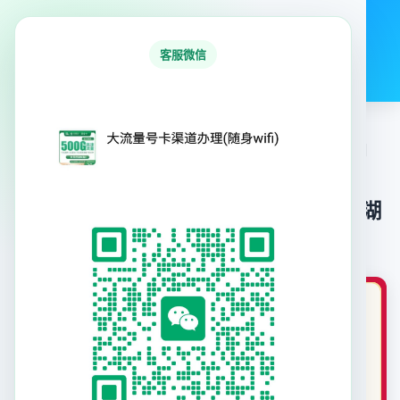
号易号卡平台
客服微信
首页
行业资讯
号卡产品
专题合集
首页
›
号卡产品
›
联通北湖卡39元100G+100分钟【只发湖北】
联通北湖卡39元100G+100分钟【只发湖
北】