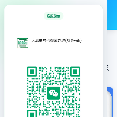
号易号卡平台
客服微信
首页
行业资讯
号卡产品
专题合集
首
号卡产
G1电信光子卡39元205G+300分钟【只发浙
›
›
页
品
江】
G1电信光子卡39元205G+300分钟【只
发浙江】