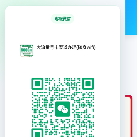
号易号卡平台
客服微信
首页
行业资讯
号卡产品
专题合集
首页
›
号卡产品
›
联通富丽卡29元125G+100分钟【发全国】
联通富丽卡29元125G+100分钟【发全
国】