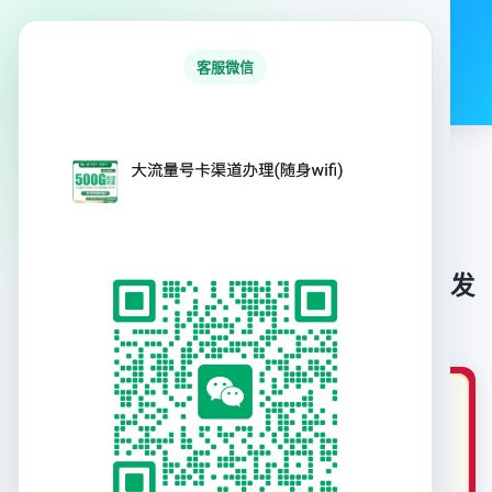
号易号卡平台
客服微信
首页
行业资讯
号卡产品
专题合集
首
号卡产
G1联通清溪卡19元200G+100分钟【只发浙
›
›
页
品
江】
G1联通清溪卡19元200G+100分钟【只发
浙江】